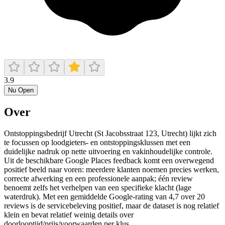
3.9
Nu Open
Over
Ontstoppingsbedrijf Utrecht (St Jacobsstraat 123, Utrecht) lijkt zich
te focussen op loodgieters- en ontstoppingsklussen met een
duidelijke nadruk op nette uitvoering en vakinhoudelijke controle.
Uit de beschikbare Google Places feedback komt een overwegend
positief beeld naar voren: meerdere klanten noemen precies werken,
correcte afwerking en een professionele aanpak; één review
benoemt zelfs het verhelpen van een specifieke klacht (lage
waterdruk). Met een gemiddelde Google-rating van 4,7 over 20
reviews is de servicebeleving positief, maar de dataset is nog relatief
klein en bevat relatief weinig details over
doorlooptijd/prijs/voorwaarden per klus.