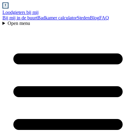
Loodgieters bij mij
Bij mij in de buurt
Badkamer calculator
Steden
Blog
FAQ
Open menu