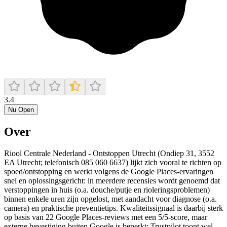
3.4
Nu Open
Over
Riool Centrale Nederland - Ontstoppen Utrecht (Ondiep 31, 3552
EA Utrecht; telefonisch 085 060 6637) lijkt zich vooral te richten op
spoed/ontstopping en werkt volgens de Google Places-ervaringen
snel en oplossingsgericht: in meerdere recensies wordt genoemd dat
verstoppingen in huis (o.a. douche/putje en rioleringsproblemen)
binnen enkele uren zijn opgelost, met aandacht voor diagnose (o.a.
camera) en praktische preventietips. Kwaliteitssignaal is daarbij sterk
op basis van 22 Google Places-reviews met een 5/5-score, maar
externe bevestiging buiten Google is beperkt: Trustpilot toont wel