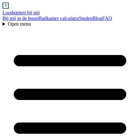
Loodgieters bij mij
Bij mij in de buurt
Badkamer calculator
Steden
Blog
FAQ
Open menu