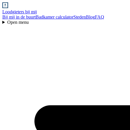
Loodgieters bij mij
Bij mij in de buurt
Badkamer calculator
Steden
Blog
FAQ
Open menu