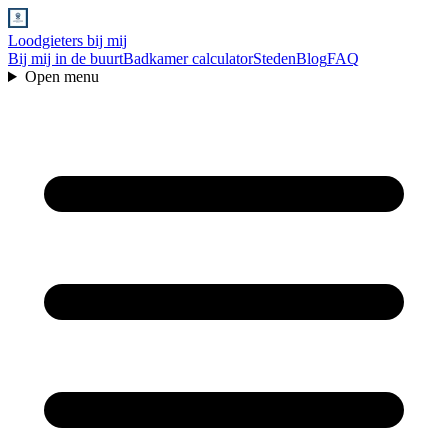
Loodgieters bij mij
Bij mij in de buurt
Badkamer calculator
Steden
Blog
FAQ
Open menu