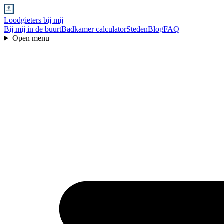
Loodgieters bij mij
Bij mij in de buurt
Badkamer calculator
Steden
Blog
FAQ
Open menu