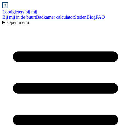
Loodgieters bij mij
Bij mij in de buurt
Badkamer calculator
Steden
Blog
FAQ
Open menu