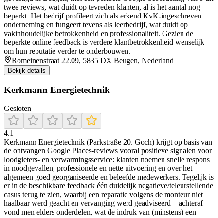
twee reviews, wat duidt op tevreden klanten, al is het aantal nog
beperkt. Het bedrijf profileert zich als erkend KvK-ingeschreven
onderneming en fungeert tevens als leerbedrijf, wat duidt op
vakinhoudelijke betrokkenheid en professionaliteit. Gezien de
beperkte online feedback is verdere klantbetrokkenheid wenselijk
om hun reputatie verder te onderbouwen.
Romeinenstraat 22.09, 5835 DX Beugen, Nederland
Bekijk details
Kerkmann Energietechnik
Gesloten
4.1
Kerkmann Energietechnik (Parkstraße 20, Goch) krijgt op basis van
de ontvangen Google Places-reviews vooral positieve signalen voor
loodgieters- en verwarmingsservice: klanten noemen snelle respons
in noodgevallen, professionele en nette uitvoering en over het
algemeen goed georganiseerde en beleefde medewerkers. Tegelijk is
er in de beschikbare feedback één duidelijk negatieve/teleurstellende
casus terug te zien, waarbij een reparatie volgens de monteur niet
haalbaar werd geacht en vervanging werd geadviseerd—achteraf
vond men elders onderdelen, wat de indruk van (minstens) een