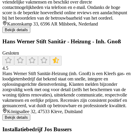
vriendelijke vakmensen en beschikt over directe
contactmogelijkheden via telefoon en e‑mail. Ondanks de hoge
score is de beperkte hoeveelheid online reviews een aandachtspunt
bij het beoordelen van de betrouwbaarheid van het oordeel.
Kanonskamp 33, 6596 AR Milsbeek, Nederland
Bekijk details
Hans Werner Stift Sanitär - Heizung - Inh. Gnoß
Gesloten
4.5
Hans Werner Stift Sanitär‑Heizung (inh. Gnoß) is een Kleefs gas‑ en
loodgietersbedrijf dat bekend staat om snelle, integere en
oplossingsgerichte dienstverlening. Klanten melden bijzonder
zorgvuldig werk met oog voor detail (zelfs het beschermen van de
woning tijdens renovaties), uitstekende communicatie, respectvolle
vakmensen en eerlijke prijzen. Recensies zijn consistent positief en
genuanceerd, wat duidt op betrouwbare en professionele kwaliteit.
Königsallee 32, 47533 Kleve, Duitsland
Bekijk details
Installatiebedrijf Jos Bussers