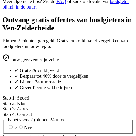
Meer algemene tips? Zie de
FAQ
of zoek op locatie via
loodgieter
bij mij in de buurt
.
Ontvang gratis offertes van loodgieters in
Ven-Zelderheide
Binnen 2 minuten geregeld. Gratis en vrijblijvend vergelijken van
loodgieters in jouw regio.
Jouw gegevens zijn veilig
✓ Gratis & vrijblijvend
✓ Bespaar tot 40% door te vergelijken
✓ Binnen 24 uur reactie
✓ Geverifieerde vakbedrijven
Stap
1
:
Spoed
Stap
2
:
Klus
Stap
3
:
Adres
Stap
4
:
Contact
Is het spoed? (binnen 24 uur)
Ja
Nee