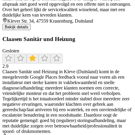
afspraak niet goed werd opgevolgd en een offerte niet is ontvangen.
Over het geheel lijkt de servicekwaliteit wisselend, maar met een
duidelijke kern van tevreden klanten.
Klever Str. 34, 47559 Kranenburg, Duitsland
Bekijk details
Claasen Sanitär und Heizung
Gesloten
2.9
Claasen Sanitär und Heizung in Kleve (Duitsland) komt in de
meegeleverde Google Places feedback vooral naar voren als een
installateur met sterke kanten in vakbekwaamheid en snelle
diagnose/afhandeling: meerdere klanten noemen een correcte,
vriendelijke monteur en dat het probleem snel werd verholpen.
Tegelijkertijd is het totaaloordeel minder stabiel door meerdere zeer
negatieve ervaringen, waaronder klachten over gebrek aan
gereedschap/laat arriveren bij een waterlek, en een onvriendelijke of
escalatoire benadering in een noodsituatie. Daardoor oogt de
reputatie gemengd: goed bij (reguliere) storingsafhandeling, maar
met duidelijke zorgen over betrouwbaarheid/professionaliteit in
spoed- of drukmomenten.