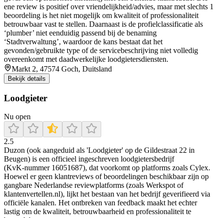
ene review is positief over vriendelijkheid/advies, maar met slechts 1
beoordeling is het niet mogelijk om kwaliteit of professionaliteit
betrouwbaar vast te stellen. Daarnaast is de profielclassificatie als
‘plumber’ niet eenduidig passend bij de benaming
‘Stadtverwaltung’, waardoor de kans bestaat dat het
gevonden/gebruikte type of de servicebeschrijving niet volledig
overeenkomt met daadwerkelijke loodgietersdiensten.
Markt 2, 47574 Goch, Duitsland
Bekijk details
Loodgieter
Nu open
2.5
Duzon (ook aangeduid als 'Loodgieter' op de Gildestraat 22 in
Beugen) is een officieel ingeschreven loodgietersbedrijf
(KvK‑nummer 16051687), dat voorkomt op platforms zoals Cylex.
Hoewel er geen klantreviews of beoordelingen beschikbaar zijn op
gangbare Nederlandse reviewplatforms (zoals Werkspot of
klantenvertellen.nl), lijkt het bestaan van het bedrijf geverifieerd via
officiële kanalen. Het ontbreken van feedback maakt het echter
lastig om de kwaliteit, betrouwbaarheid en professionaliteit te