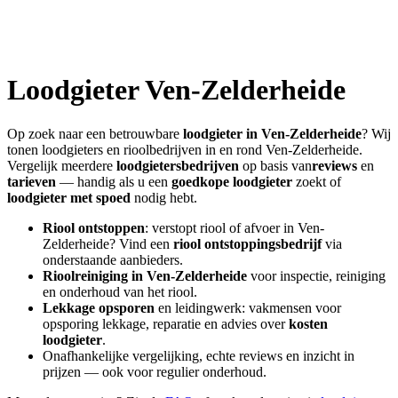
Loodgieter
Ven-Zelderheide
Op zoek naar een betrouwbare
loodgieter in
Ven-Zelderheide
? Wij
tonen loodgieters en rioolbedrijven in en rond
Ven-Zelderheide
.
Vergelijk meerdere
loodgietersbedrijven
op basis van
reviews
en
tarieven
— handig als u een
goedkope loodgieter
zoekt of
loodgieter met spoed
nodig hebt.
Riool ontstoppen
: verstopt riool of afvoer in
Ven-
Zelderheide
? Vind een
riool ontstoppingsbedrijf
via
onderstaande aanbieders.
Rioolreiniging in
Ven-Zelderheide
voor inspectie, reiniging
en onderhoud van het riool.
Lekkage opsporen
en leidingwerk: vakmensen voor
opsporing lekkage, reparatie en advies over
kosten
loodgieter
.
Onafhankelijke vergelijking, echte reviews en inzicht in
prijzen — ook voor regulier onderhoud.