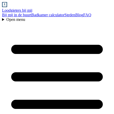
Loodgieters bij mij
Bij mij in de buurt
Badkamer calculator
Steden
Blog
FAQ
Open menu