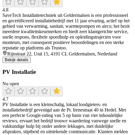
4.8
SaveTech Installatietechniek uit Geldermalsen is een professioneel
en gecertificeerd installatiebedrijf met 11 jaar ervaring, actief op het
gebied van verwarming, sanitair, warmtepompen en airco; het bezit
meerdere kwaliteitskeurmerken en biedt zeer klantgerichte service,
snelle respons, flexibele spoedhulp en opleidingstrajecten voor
monteurs, met consequent positieve beoordelingen en een sterke
reputatie op platforms als Trustoo.
Rijnstraat 22, Unit 15, 4191 CL Geldermalsen, Nederland
Bekijk details
PV Installatie
Nu open
4.7
PV Installatie is een kleinschalig, lokaal loodgieters- en
installatiebedrijf gevestigd aan de Pr. Irenestraat 40 in Hedel. Met
een perfecte Google-rating van 5 op basis van vier inhoudelijke
reviews, ervaart het bedrijf trouwe waardering vanwege snelle en
vakkundige hulp bij onder andere lekkages, met duidelijke
afspraken, stiptheid en uitstekende communicatie. Klanten melden