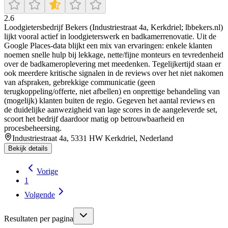
2.6
Loodgietersbedrijf Bekers (Industriestraat 4a, Kerkdriel; lbbekers.nl)
lijkt vooral actief in loodgieterswerk en badkamerrenovatie. Uit de
Google Places-data blijkt een mix van ervaringen: enkele klanten
noemen snelle hulp bij lekkage, nette/fijne monteurs en tevredenheid
over de badkameroplevering met meedenken. Tegelijkertijd staan er
ook meerdere kritische signalen in de reviews over het niet nakomen
van afspraken, gebrekkige communicatie (geen
terugkoppeling/offerte, niet afbellen) en onprettige behandeling van
(mogelijk) klanten buiten de regio. Gegeven het aantal reviews en
de duidelijke aanwezigheid van lage scores in de aangeleverde set,
scoort het bedrijf daardoor matig op betrouwbaarheid en
procesbeheersing.
Industriestraat 4a, 5331 HW Kerkdriel, Nederland
Bekijk details
Vorige
1
Volgende
Resultaten per pagina