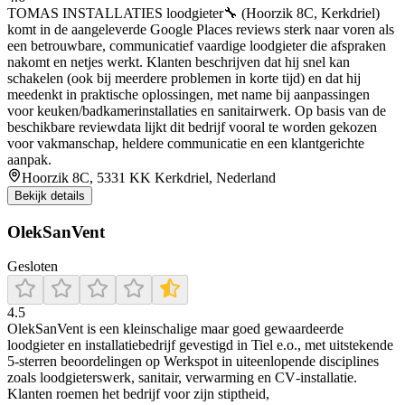
TOMAS INSTALLATIES loodgieter🔧 (Hoorzik 8C, Kerkdriel)
komt in de aangeleverde Google Places reviews sterk naar voren als
een betrouwbare, communicatief vaardige loodgieter die afspraken
nakomt en netjes werkt. Klanten beschrijven dat hij snel kan
schakelen (ook bij meerdere problemen in korte tijd) en dat hij
meedenkt in praktische oplossingen, met name bij aanpassingen
voor keuken/badkamerinstallaties en sanitairwerk. Op basis van de
beschikbare reviewdata lijkt dit bedrijf vooral te worden gekozen
voor vakmanschap, heldere communicatie en een klantgerichte
aanpak.
Hoorzik 8C, 5331 KK Kerkdriel, Nederland
Bekijk details
OlekSanVent
Gesloten
4.5
OlekSanVent is een kleinschalige maar goed gewaardeerde
loodgieter en installatiebedrijf gevestigd in Tiel e.o., met uitstekende
5‑sterren beoordelingen op Werkspot in uiteenlopende disciplines
zoals loodgieterswerk, sanitair, verwarming en CV‑installatie.
Klanten roemen het bedrijf voor zijn stiptheid,