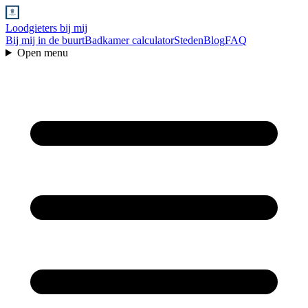
Loodgieters bij mij
Bij mij in de buurt
Badkamer calculator
Steden
Blog
FAQ
Open menu