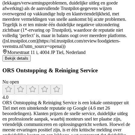
(lekkages/verwarmingsproblemen, duidelijke uitleg en goede
afwerking) als de aanvullende Trustpilot-gegevens wijzen
overwegend op vakkundige hulp en klantvriendelijkheid, met
meerdere vermeldingen van snelle aankomst bij acute problemen.
Tegelijk is er ten minste één duidelijke negatieve uitzondering
zichtbaar (1*-ervaring op Trustpilot), waardoor de reputatie niet
volledig ‘perfect’ is, maar in balans oogt over meerdere platforms.
([nl.trustpilot.com](https://nl.trustpilot.com/review/loodgieters-
veenstra.nl?utm_source=openai))
Morsestraat 11 i, 4004 JP Tiel, Nederland
Bekijk details
ORS Ontstopping & Reiniging Service
Nu open
4.0
ORS Ontstopping & Reiniging Service is een lokale ontstopper uit
Tiel met een uitstekende reputatie op Google (4.6 met 26
beoordelingen). Klanten prijzen de snelle service, duidelijke uitleg
en professionele aanpak, waarbij monteurs snel ter plaatse zijn,
vriendelijk communiceren en oplossingsgericht werken. Hoewel de
meeste ervaringen positief zijn, is er één kritische melding over