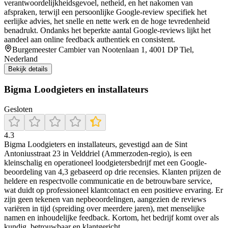
verantwoordelijkheidsgevoel, netheid, en het nakomen van
afspraken, terwijl een persoonlijke Google‑review specifiek het
eerlijke advies, het snelle en nette werk en de hoge tevredenheid
benadrukt. Ondanks het beperkte aantal Google‑reviews lijkt het
aandeel aan online feedback authentiek en consistent.
Burgemeester Cambier van Nootenlaan 1, 4001 DP Tiel,
Nederland
Bekijk details
Bigma Loodgieters en installateurs
Gesloten
4.3
Bigma Loodgieters en installateurs, gevestigd aan de Sint
Antoniusstraat 23 in Velddriel (Ammerzoden-regio), is een
kleinschalig en operationeel loodgietersbedrijf met een Google-
beoordeling van 4,3 gebaseerd op drie recensies. Klanten prijzen de
heldere en respectvolle communicatie en de betrouwbare service,
wat duidt op professioneel klantcontact en een positieve ervaring. Er
zijn geen tekenen van nepbeoordelingen, aangezien de reviews
variëren in tijd (spreiding over meerdere jaren), met menselijke
namen en inhoudelijke feedback. Kortom, het bedrijf komt over als
kundig, betrouwbaar en klantgericht.