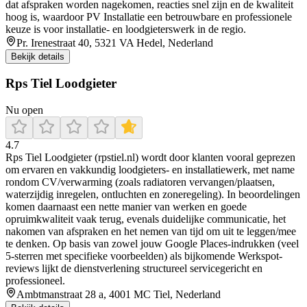
dat afspraken worden nagekomen, reacties snel zijn en de kwaliteit
hoog is, waardoor PV Installatie een betrouwbare en professionele
keuze is voor installatie- en loodgieterswerk in de regio.
Pr. Irenestraat 40, 5321 VA Hedel, Nederland
Bekijk details
Rps Tiel Loodgieter
Nu open
4.7
Rps Tiel Loodgieter (rpstiel.nl) wordt door klanten vooral geprezen
om ervaren en vakkundig loodgieters- en installatiewerk, met name
rondom CV/verwarming (zoals radiatoren vervangen/plaatsen,
waterzijdig inregelen, ontluchten en zoneregeling). In beoordelingen
komen daarnaast een nette manier van werken en goede
opruimkwaliteit vaak terug, evenals duidelijke communicatie, het
nakomen van afspraken en het nemen van tijd om uit te leggen/mee
te denken. Op basis van zowel jouw Google Places-indrukken (veel
5-sterren met specifieke voorbeelden) als bijkomende Werkspot-
reviews lijkt de dienstverlening structureel servicegericht en
professioneel.
Ambtmanstraat 28 a, 4001 MC Tiel, Nederland