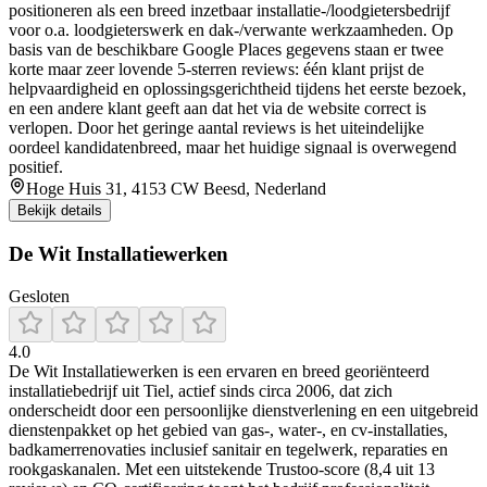
positioneren als een breed inzetbaar installatie-/loodgietersbedrijf
voor o.a. loodgieterswerk en dak-/verwante werkzaamheden. Op
basis van de beschikbare Google Places gegevens staan er twee
korte maar zeer lovende 5-sterren reviews: één klant prijst de
helpvaardigheid en oplossingsgerichtheid tijdens het eerste bezoek,
en een andere klant geeft aan dat het via de website correct is
verlopen. Door het geringe aantal reviews is het uiteindelijke
oordeel kandidatenbreed, maar het huidige signaal is overwegend
positief.
Hoge Huis 31, 4153 CW Beesd, Nederland
Bekijk details
De Wit Installatiewerken
Gesloten
4.0
De Wit Installatiewerken is een ervaren en breed georiënteerd
installatiebedrijf uit Tiel, actief sinds circa 2006, dat zich
onderscheidt door een persoonlijke dienstverlening en een uitgebreid
dienstenpakket op het gebied van gas-, water-, en cv‑installaties,
badkamerrenovaties inclusief sanitair en tegelwerk, reparaties en
rookgaskanalen. Met een uitstekende Trustoo-score (8,4 uit 13