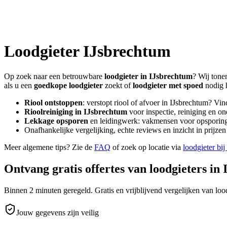
Loodgieter
IJsbrechtum
Op zoek naar een betrouwbare
loodgieter in
IJsbrechtum
? Wij tone
als u een
goedkope loodgieter
zoekt of
loodgieter met spoed
nodig 
Riool ontstoppen
: verstopt riool of afvoer in
IJsbrechtum
? Vin
Rioolreiniging in
IJsbrechtum
voor inspectie, reiniging en on
Lekkage opsporen
en leidingwerk: vakmensen voor opsporing 
Onafhankelijke vergelijking, echte reviews en inzicht in prijz
Meer algemene tips? Zie de
FAQ
of zoek op locatie via
loodgieter bij
Ontvang gratis offertes van loodgieters in
Binnen 2 minuten geregeld. Gratis en vrijblijvend vergelijken van lood
Jouw gegevens zijn veilig