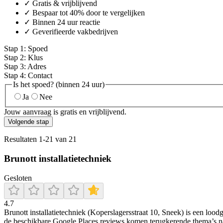
✓ Gratis & vrijblijvend
✓ Bespaar tot 40% door te vergelijken
✓ Binnen 24 uur reactie
✓ Geverifieerde vakbedrijven
Stap
1
:
Spoed
Stap
2
:
Klus
Stap
3
:
Adres
Stap
4
:
Contact
Is het spoed? (binnen 24 uur)
Ja
Nee
Jouw aanvraag is gratis en vrijblijvend.
Volgende stap
Resultaten
1
-
21
van
21
Brunott installatietechniek
Gesloten
4.7
Brunott installatietechniek (Koperslagersstraat 10, Sneek) is een lood
de beschikbare Google Places reviews komen terugkerende thema’s naa