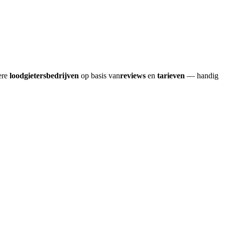
ere
loodgietersbedrijven
op basis van
reviews
en
tarieven
— handig