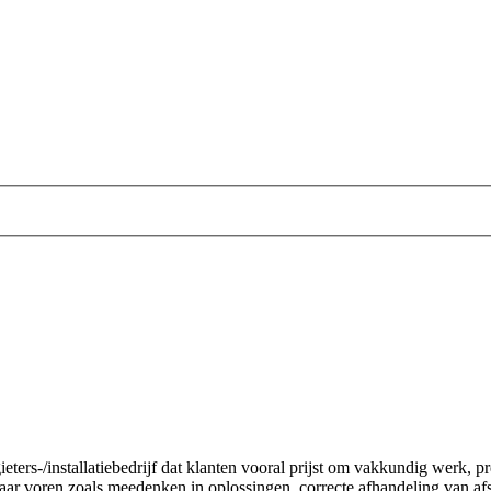
gieters-/installatiebedrijf dat klanten vooral prijst om vakkundig werk,
r voren zoals meedenken in oplossingen, correcte afhandeling van afs