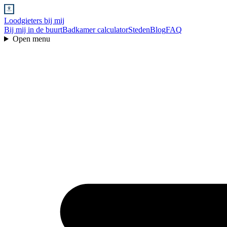
Loodgieters bij mij
Bij mij in de buurt
Badkamer calculator
Steden
Blog
FAQ
Open menu