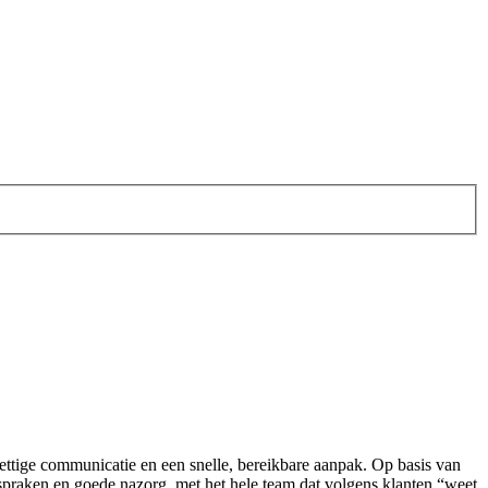
 prettige communicatie en een snelle, bereikbare aanpak. Op basis van
praken en goede nazorg, met het hele team dat volgens klanten “weet