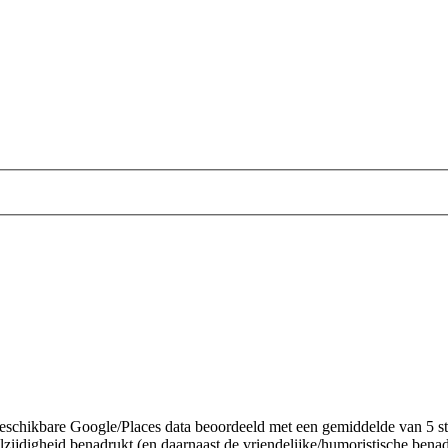
chikbare Google/Places data beoordeeld met een gemiddelde van 5 ster
jdigheid benadrukt (en daarnaast de vriendelijke/humoristische benade