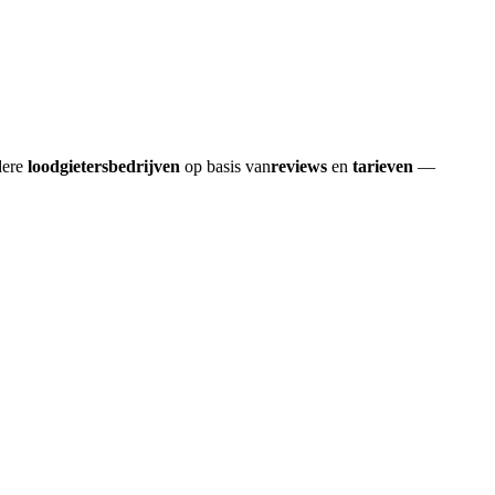
dere
loodgietersbedrijven
op basis van
reviews
en
tarieven
—