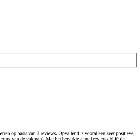
ren op basis van 3 reviews. Opvallend is vooral een zeer positieve,
ring van de vakman). Met het beperkte aantal reviews blijft de