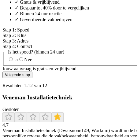
✓ Gratis & vrijblijvend
✓ Bespaar tot 40% door te vergelijken
✓ Binnen 24 uur reactie
✓ Geverifieerde vakbedrijven
Stap
1
:
Spoed
Stap
2
:
Klus
Stap
3
:
Adres
Stap
4
:
Contact
Is het spoed? (binnen 24 uur)
Ja
Nee
Jouw aanvraag is gratis en vrijblijvend.
Volgende stap
Resultaten
1
-
12
van
12
Veneman Installatietechniek
Gesloten
4.7
Veneman Installatietechniek (Dwarsnoard 49, Workum) wordt in de bes
persoonlijke review die de vakbekwaamheid, betrouwbaarheid en veelzi