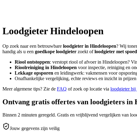
Loodgieter
Hindeloopen
Op zoek naar een betrouwbare
loodgieter in
Hindeloopen
? Wij tone
handig als u een
goedkope loodgieter
zoekt of
loodgieter met spoed
Riool ontstoppen
: verstopt riool of afvoer in
Hindeloopen
? Vi
Rioolreiniging in
Hindeloopen
voor inspectie, reiniging en on
Lekkage opsporen
en leidingwerk: vakmensen voor opsporing 
Onafhankelijke vergelijking, echte reviews en inzicht in prijz
Meer algemene tips? Zie de
FAQ
of zoek op locatie via
loodgieter bij
Ontvang gratis offertes van loodgieters in
Binnen 2 minuten geregeld. Gratis en vrijblijvend vergelijken van lood
Jouw gegevens zijn veilig