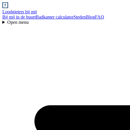
Loodgieters bij mij
Bij mij in de buurt
Badkamer calculator
Steden
Blog
FAQ
Open menu