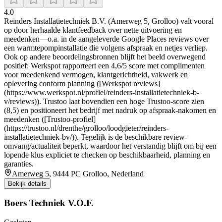
4.0
Reinders Installatietechniek B.V. (Amerweg 5, Grolloo) valt vooral
op door herhaalde klantfeedback over nette uitvoering en
meedenken—o.a. in de aangeleverde Google Places reviews over
een warmtepompinstallatie die volgens afspraak en netjes verliep.
Ook op andere beoordelingsbronnen blijft het beeld overwegend
positief: Werkspot rapporteert een 4,6/5 score met complimenten
voor meedenkend vermogen, klantgerichtheid, vakwerk en
oplevering conform planning ([Werkspot reviews]
(https://www.werkspot.nl/profiel/reinders-installatietechniek-b-
v/reviews)). Trustoo laat bovendien een hoge Trustoo-score zien
(8,5) en positioneert het bedrijf met nadruk op afspraak-nakomen en
meedenken ([Trustoo-profiel]
(https://trustoo.nl/drenthe/grolloo/loodgieter/reinders-
installatietechniek-bv/)). Tegelijk is de beschikbare review-
omvang/actualiteit beperkt, waardoor het verstandig blijft om bij een
lopende klus expliciet te checken op beschikbaarheid, planning en
garanties.
Amerweg 5, 9444 PC Grolloo, Nederland
Bekijk details
Boers Techniek V.O.F.