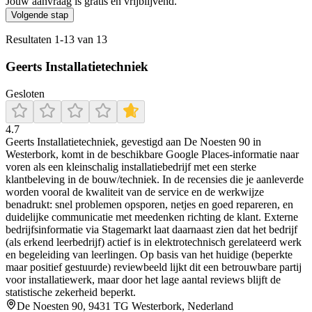
Jouw aanvraag is gratis en vrijblijvend.
Volgende stap
Resultaten
1
-
13
van
13
Geerts Installatietechniek
Gesloten
4.7
Geerts Installatietechniek, gevestigd aan De Noesten 90 in
Westerbork, komt in de beschikbare Google Places-informatie naar
voren als een kleinschalig installatiebedrijf met een sterke
klantbeleving in de bouw/techniek. In de recensies die je aanleverde
worden vooral de kwaliteit van de service en de werkwijze
benadrukt: snel problemen opsporen, netjes en goed repareren, en
duidelijke communicatie met meedenken richting de klant. Externe
bedrijfsinformatie via Stagemarkt laat daarnaast zien dat het bedrijf
(als erkend leerbedrijf) actief is in elektrotechnisch gerelateerd werk
en begeleiding van leerlingen. Op basis van het huidige (beperkte
maar positief gestuurde) reviewbeeld lijkt dit een betrouwbare partij
voor installatiewerk, maar door het lage aantal reviews blijft de
statistische zekerheid beperkt.
De Noesten 90, 9431 TG Westerbork, Nederland