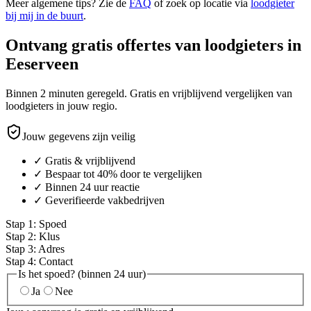
Meer algemene tips? Zie de
FAQ
of zoek op locatie via
loodgieter
bij mij in de buurt
.
Ontvang gratis offertes van loodgieters in
Eeserveen
Binnen 2 minuten geregeld. Gratis en vrijblijvend vergelijken van
loodgieters in jouw regio.
Jouw gegevens zijn veilig
✓ Gratis & vrijblijvend
✓ Bespaar tot 40% door te vergelijken
✓ Binnen 24 uur reactie
✓ Geverifieerde vakbedrijven
Stap
1
:
Spoed
Stap
2
:
Klus
Stap
3
:
Adres
Stap
4
:
Contact
Is het spoed? (binnen 24 uur)
Ja
Nee