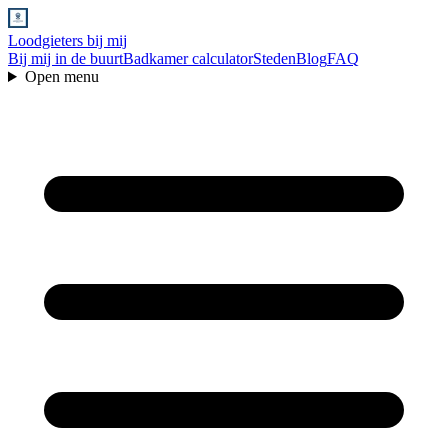
Loodgieters bij mij
Bij mij in de buurt
Badkamer calculator
Steden
Blog
FAQ
Open menu