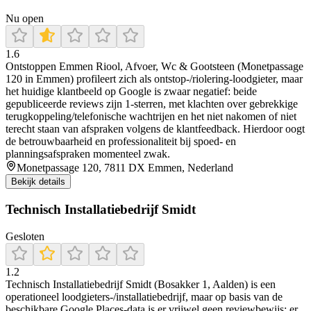
Nu open
1.6
Ontstoppen Emmen Riool, Afvoer, Wc & Gootsteen (Monetpassage
120 in Emmen) profileert zich als ontstop-/riolering-loodgieter, maar
het huidige klantbeeld op Google is zwaar negatief: beide
gepubliceerde reviews zijn 1-sterren, met klachten over gebrekkige
terugkoppeling/telefonische wachtrijen en het niet nakomen of niet
terecht staan van afspraken volgens de klantfeedback. Hierdoor oogt
de betrouwbaarheid en professionaliteit bij spoed- en
planningsafspraken momenteel zwak.
Monetpassage 120, 7811 DX Emmen, Nederland
Bekijk details
Technisch Installatiebedrijf Smidt
Gesloten
1.2
Technisch Installatiebedrijf Smidt (Bosakker 1, Aalden) is een
operationeel loodgieters-/installatiebedrijf, maar op basis van de
beschikbare Google Places-data is er vrijwel geen reviewbewijs: er