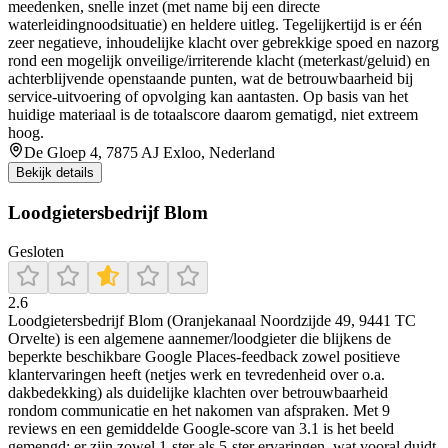
meedenken, snelle inzet (met name bij een directe
waterleidingnoodsituatie) en heldere uitleg. Tegelijkertijd is er één
zeer negatieve, inhoudelijke klacht over gebrekkige spoed en nazorg
rond een mogelijk onveilige/irriterende klacht (meterkast/geluid) en
achterblijvende openstaande punten, wat de betrouwbaarheid bij
service-uitvoering of opvolging kan aantasten. Op basis van het
huidige materiaal is de totaalscore daarom gematigd, niet extreem
hoog.
De Gloep 4, 7875 AJ Exloo, Nederland
Bekijk details
Loodgietersbedrijf Blom
Gesloten
2.6
Loodgietersbedrijf Blom (Oranjekanaal Noordzijde 49, 9441 TC
Orvelte) is een algemene aannemer/loodgieter die blijkens de
beperkte beschikbare Google Places-feedback zowel positieve
klantervaringen heeft (netjes werk en tevredenheid over o.a.
dakbedekking) als duidelijke klachten over betrouwbaarheid
rondom communicatie en het nakomen van afspraken. Met 9
reviews en een gemiddelde Google-score van 3.1 is het beeld
gemengd: er zijn zowel 1-ster als 5-ster ervaringen, wat vooral duidt