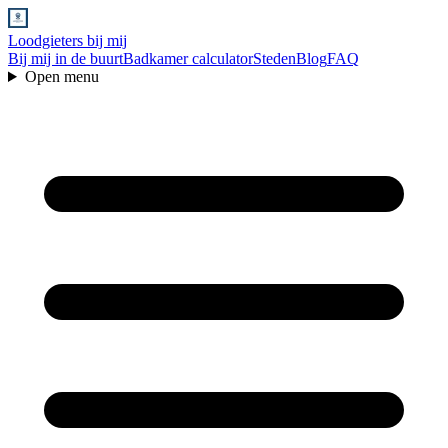
Loodgieters bij mij
Bij mij in de buurt
Badkamer calculator
Steden
Blog
FAQ
Open menu