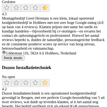
Gesloten
4.5
Montagebedrijf Geert Hermans is een klein, lokaal opererend
loodgietersbedrijf in Holthees met een zeer hoge Google-rating (4.8
op basis van 4 reviews). Klanten prijzen met name het snelle en
kundige handelen—bijvoorbeeld bij cv-storingen—en ervaren het
contact als oplossingsgericht en professioneel. Hoewel het aantal
reviews beperkt is, duiden de natuurlijke, persoonsgerichte feedback
en de consistente positieve scores op service van hoog niveau,
betrouwbaarheid en vakmanschap.
Gildestraat 11b, 5824 AA Holthees, Nederland
Bekijk details
Duzon Installatietechniek
Nu open
4.2
Duzon Installatietechniek is een operationeel loodgietersbedrijf
gevestigd in Beugen, met een perfecte Google-beoordeling van 5 uit
twee reviews, wat duidt op tevreden klanten, al is het aantal nog
beperkt. Het bedrijf profileert zich als erkend KvK-ingeschreven