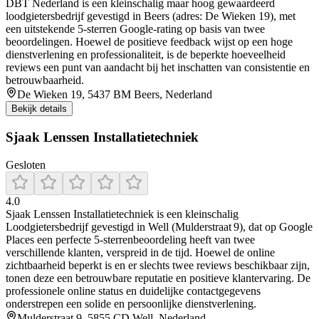
DBT Nederland is een kleinschalig maar hoog gewaardeerd
loodgietersbedrijf gevestigd in Beers (adres: De Wieken 19), met
een uitstekende 5‑sterren Google‑rating op basis van twee
beoordelingen. Hoewel de positieve feedback wijst op een hoge
dienstverlening en professionaliteit, is de beperkte hoeveelheid
reviews een punt van aandacht bij het inschatten van consistentie en
betrouwbaarheid.
De Wieken 19, 5437 BM Beers, Nederland
Bekijk details
Sjaak Lenssen Installatietechniek
Gesloten
4.0
Sjaak Lenssen Installatietechniek is een kleinschalig
Loodgietersbedrijf gevestigd in Well (Mulderstraat 9), dat op Google
Places een perfecte 5‑sterrenbeoordeling heeft van twee
verschillende klanten, verspreid in de tijd. Hoewel de online
zichtbaarheid beperkt is en er slechts twee reviews beschikbaar zijn,
tonen deze een betrouwbare reputatie en positieve klantervaring. De
professionele online status en duidelijke contactgegevens
onderstrepen een solide en persoonlijke dienstverlening.
Mulderstraat 9, 5855 CD Well, Nederland