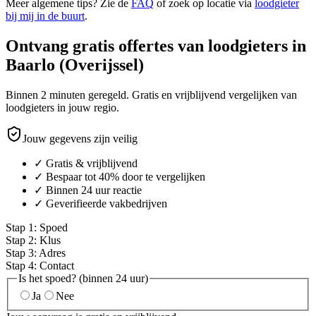
Meer algemene tips? Zie de
FAQ
of zoek op locatie via
loodgieter
bij mij in de buurt
.
Ontvang gratis offertes van loodgieters in
Baarlo (Overijssel)
Binnen 2 minuten geregeld. Gratis en vrijblijvend vergelijken van
loodgieters in jouw regio.
Jouw gegevens zijn veilig
✓ Gratis & vrijblijvend
✓ Bespaar tot 40% door te vergelijken
✓ Binnen 24 uur reactie
✓ Geverifieerde vakbedrijven
Stap
1
:
Spoed
Stap
2
:
Klus
Stap
3
:
Adres
Stap
4
:
Contact
Is het spoed? (binnen 24 uur)
Ja
Nee