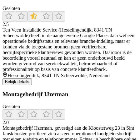
Gesloten
2.5
Ten Veen Installatie Service (Hesselingendijk, 8341 TN
Scheerwolde) heeft in de aangeleverde Google Places data wel een
operationele bedrijfsstatus en relevante branche-indeling, maar er
konden via de toegestane bronnen geen verifieerbare,
bedrijfsspecifieke klantreviews gevonden worden. Daardoor is de
beoordeling vooral neutraal en kan er geen onderbouwd beeld
worden gevormd van servicekwaliteit, betrouwbaarheid of
professionaliteit op basis van concrete klantfeedback.
Hesselingendijk, 8341 TN Scheerwolde, Nederland
Bekijk details
Montagebedrijf IJzerman
Gesloten
2.0
Montagebedrijf IJzerman, gevestigd aan de Kloosterweg 23 in Sint
Jansklooster, profileert zich als een operationeel loodgietersbedrijf
met eigen website en telefoonnummer. Echter, in beschikbare online