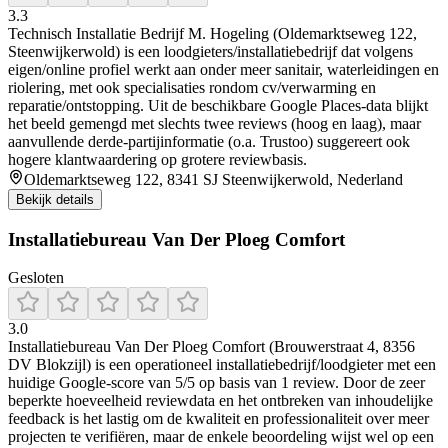
3.3
Technisch Installatie Bedrijf M. Hogeling (Oldemarktseweg 122,
Steenwijkerwold) is een loodgieters/installatiebedrijf dat volgens
eigen/online profiel werkt aan onder meer sanitair, waterleidingen en
riolering, met ook specialisaties rondom cv/verwarming en
reparatie/ontstopping. Uit de beschikbare Google Places-data blijkt
het beeld gemengd met slechts twee reviews (hoog en laag), maar
aanvullende derde-partijinformatie (o.a. Trustoo) suggereert ook
hogere klantwaardering op grotere reviewbasis.
Oldemarktseweg 122, 8341 SJ Steenwijkerwold, Nederland
Bekijk details
Installatiebureau Van Der Ploeg Comfort
Gesloten
3.0
Installatiebureau Van Der Ploeg Comfort (Brouwerstraat 4, 8356
DV Blokzijl) is een operationeel installatiebedrijf/loodgieter met een
huidige Google-score van 5/5 op basis van 1 review. Door de zeer
beperkte hoeveelheid reviewdata en het ontbreken van inhoudelijke
feedback is het lastig om de kwaliteit en professionaliteit over meer
projecten te verifiëren, maar de enkele beoordeling wijst wel op een