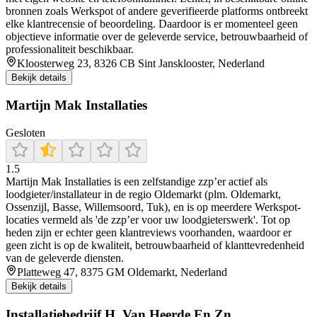
bronnen zoals Werkspot of andere geverifieerde platforms ontbreekt
elke klantrecensie of beoordeling. Daardoor is er momenteel geen
objectieve informatie over de geleverde service, betrouwbaarheid of
professionaliteit beschikbaar.
Kloosterweg 23, 8326 CB Sint Jansklooster, Nederland
Bekijk details
Martijn Mak Installaties
Gesloten
1.5
Martijn Mak Installaties is een zelfstandige zzp’er actief als
loodgieter/installateur in de regio Oldemarkt (plm. Oldemarkt,
Ossenzijl, Basse, Willemsoord, Tuk), en is op meerdere Werkspot-
locaties vermeld als 'de zzp’er voor uw loodgieterswerk'. Tot op
heden zijn er echter geen klantreviews voorhanden, waardoor er
geen zicht is op de kwaliteit, betrouwbaarheid of klanttevredenheid
van de geleverde diensten.
Platteweg 47, 8375 GM Oldemarkt, Nederland
Bekijk details
Installatiebedrijf H. Van Heerde En Zn.