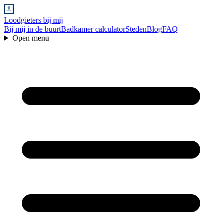
Loodgieters bij mij
Bij mij in de buurt
Badkamer calculator
Steden
Blog
FAQ
Open menu