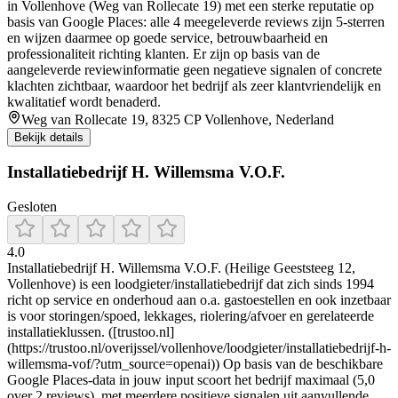
in Vollenhove (Weg van Rollecate 19) met een sterke reputatie op
basis van Google Places: alle 4 meegeleverde reviews zijn 5-sterren
en wijzen daarmee op goede service, betrouwbaarheid en
professionaliteit richting klanten. Er zijn op basis van de
aangeleverde reviewinformatie geen negatieve signalen of concrete
klachten zichtbaar, waardoor het bedrijf als zeer klantvriendelijk en
kwalitatief wordt benaderd.
Weg van Rollecate 19, 8325 CP Vollenhove, Nederland
Bekijk details
Installatiebedrijf H. Willemsma V.O.F.
Gesloten
4.0
Installatiebedrijf H. Willemsma V.O.F. (Heilige Geeststeeg 12,
Vollenhove) is een loodgieter/installatiebedrijf dat zich sinds 1994
richt op service en onderhoud aan o.a. gastoestellen en ook inzetbaar
is voor storingen/spoed, lekkages, riolering/afvoer en gerelateerde
installatieklussen. ([trustoo.nl]
(https://trustoo.nl/overijssel/vollenhove/loodgieter/installatiebedrijf-h-
willemsma-vof/?utm_source=openai)) Op basis van de beschikbare
Google Places-data in jouw input scoort het bedrijf maximaal (5,0
over 2 reviews), met meerdere positieve signalen uit aanvullende