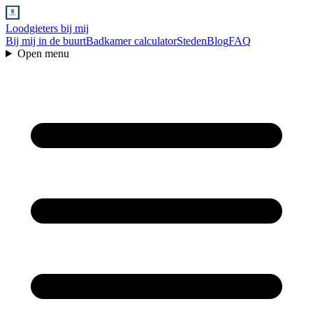
Loodgieters bij mij
Bij mij in de buurt
Badkamer calculator
Steden
Blog
FAQ
Open menu