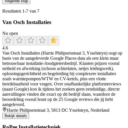
Volgende stap
Resultaten
1
-
7
van
7
Van Osch Installaties
Nu open
4.6
Van Osch Installaties (Harrie Philipsenstraat 3, Ysselsteyn) oogt op
basis van de aangeleverde Google Places-data als een klein maar
betrouwbaar installatie-/loodgietersbedrijf. Klanten prijzen vooral
netheid en afwerking (schoon achterlaten, netjes leidingwerk),
oplossingsgerichtheid en begeleiding bij complexere installaties
zoals warmtepompen/WTW en CV-ketels, plus een vlotte
bereikbaarheid voor vragen. Over onafhankelijke platformreviews
(naast Google) kon ik tijdens het zoeken geen eenduidige, directe
aanvullingen vinden die exact op dit bedrijf slaan, waardoor de
beoordeling vooral leunt op de 25 Google reviews die jij hebt
aangeleverd.
Harrie Philipsenstraat 3, 5813 DC Ysselsteyn, Nederland
Bekijk details
RoPee Installatietechniek