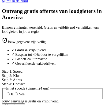
bij mij in de buurt
.
Ontvang gratis offertes van loodgieters in
America
Binnen 2 minuten geregeld. Gratis en vrijblijvend vergelijken van
loodgieters in jouw regio.
Jouw gegevens zijn veilig
✓ Gratis & vrijblijvend
✓ Bespaar tot 40% door te vergelijken
✓ Binnen 24 uur reactie
✓ Geverifieerde vakbedrijven
Stap
1
:
Spoed
Stap
2
:
Klus
Stap
3
:
Adres
Stap
4
:
Contact
Is het spoed? (binnen 24 uur)
Ja
Nee
Jouw aanvraag is gratis en vrijblijvend.