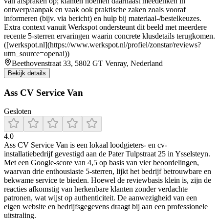
van afspraken op; klanten noemen daarnaast meedenken in
ontwerp/aanpak en vaak ook praktische zaken zoals vooraf
informeren (bijv. via bericht) en hulp bij materiaal-/bestelkeuzes.
Extra context vanuit Werkspot ondersteunt dit beeld met meerdere
recente 5-sterren ervaringen waarin concrete klusdetails terugkomen.
([werkspot.nl](https://www.werkspot.nl/profiel/zonstar/reviews?
utm_source=openai))
Beethovenstraat 33, 5802 GT Venray, Nederland
Bekijk details
Ass CV Service Van
Gesloten
4.0
Ass CV Service Van is een lokaal loodgieters- en cv-
installatiebedrijf gevestigd aan de Pater Tulpstraat 25 in Ysselsteyn.
Met een Google-score van 4,5 op basis van vier beoordelingen,
waarvan drie enthousiaste 5-sterren, lijkt het bedrijf betrouwbare en
bekwame service te bieden. Hoewel de reviewbasis klein is, zijn de
reacties afkomstig van herkenbare klanten zonder verdachte
patronen, wat wijst op authenticiteit. De aanwezigheid van een
eigen website en bedrijfsgegevens draagt bij aan een professionele
uitstraling.