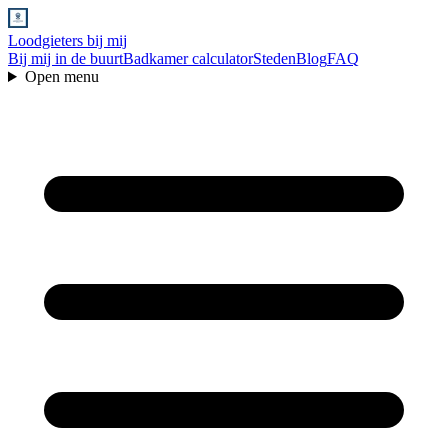
Loodgieters bij mij
Bij mij in de buurt
Badkamer calculator
Steden
Blog
FAQ
Open menu