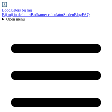
Loodgieters bij mij
Bij mij in de buurt
Badkamer calculator
Steden
Blog
FAQ
Open menu