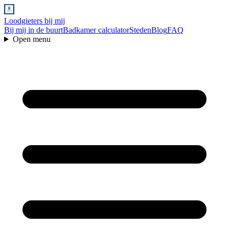
Loodgieters bij mij
Bij mij in de buurt
Badkamer calculator
Steden
Blog
FAQ
Open menu