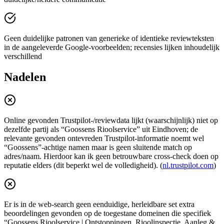
Geen duidelijke patronen van generieke of identieke reviewteksten
in de aangeleverde Google-voorbeelden; recensies lijken inhoudelijk
verschillend
Nadelen
Online gevonden Trustpilot-/reviewdata lijkt (waarschijnlijk) niet op
dezelfde partij als “Goossens Rioolservice” uit Eindhoven; de
relevante gevonden ontevreden Trustpilot-informatie noemt wel
“Goossens”-achtige namen maar is geen sluitende match op
adres/naam. Hierdoor kan ik geen betrouwbare cross-check doen op
reputatie elders (dit beperkt wel de volledigheid). (
nl.trustpilot.com
)
Er is in de web-search geen eenduidige, herleidbare set extra
beoordelingen gevonden op de toegestane domeinen die specifiek
“Goossens Rioolservice | Ontstoppingen, Rioolinspectie, Aanleg &