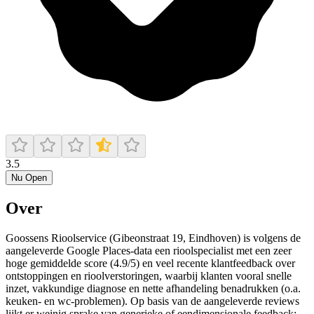
3.5
Nu Open
Over
Goossens Rioolservice (Gibeonstraat 19, Eindhoven) is volgens de
aangeleverde Google Places-data een rioolspecialist met een zeer
hoge gemiddelde score (4.9/5) en veel recente klantfeedback over
ontstoppingen en rioolverstoringen, waarbij klanten vooral snelle
inzet, vakkundige diagnose en nette afhandeling benadrukken (o.a.
keuken- en wc-problemen). Op basis van de aangeleverde reviews
lijkt er weinig sprake van generieke of eendimensionale feedback;