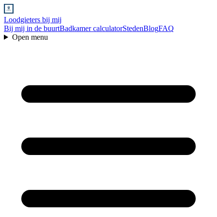
Loodgieters bij mij
Bij mij in de buurt
Badkamer calculator
Steden
Blog
FAQ
Open menu