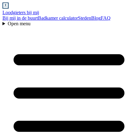
Loodgieters bij mij
Bij mij in de buurt
Badkamer calculator
Steden
Blog
FAQ
Open menu