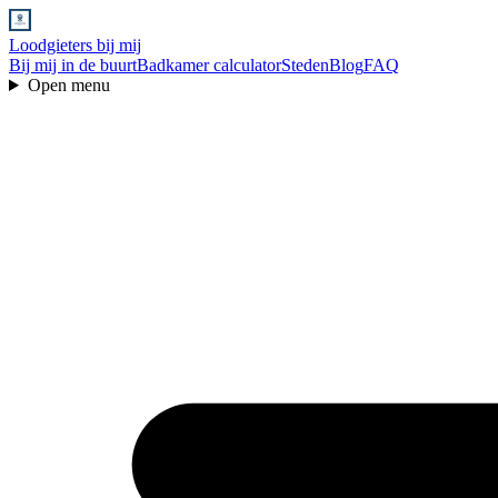
Loodgieters bij mij
Bij mij in de buurt
Badkamer calculator
Steden
Blog
FAQ
Open menu