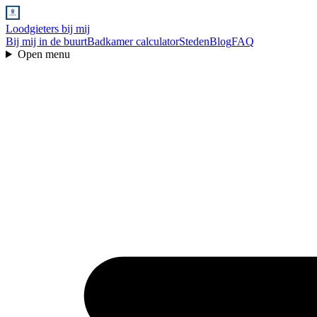
Loodgieters bij mij
Bij mij in de buurt
Badkamer calculator
Steden
Blog
FAQ
Open menu