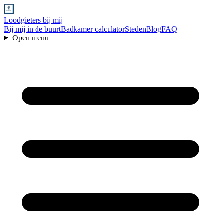
Loodgieters bij mij
Bij mij in de buurt
Badkamer calculator
Steden
Blog
FAQ
Open menu