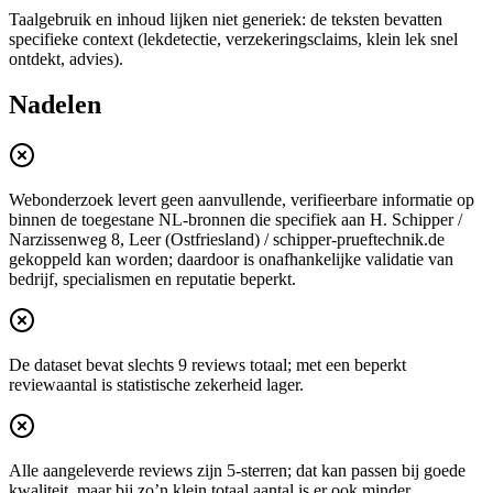
Taalgebruik en inhoud lijken niet generiek: de teksten bevatten
specifieke context (lekdetectie, verzekeringsclaims, klein lek snel
ontdekt, advies).
Nadelen
Webonderzoek levert geen aanvullende, verifieerbare informatie op
binnen de toegestane NL-bronnen die specifiek aan H. Schipper /
Narzissenweg 8, Leer (Ostfriesland) / schipper-prueftechnik.de
gekoppeld kan worden; daardoor is onafhankelijke validatie van
bedrijf, specialismen en reputatie beperkt.
De dataset bevat slechts 9 reviews totaal; met een beperkt
reviewaantal is statistische zekerheid lager.
Alle aangeleverde reviews zijn 5-sterren; dat kan passen bij goede
kwaliteit, maar bij zo’n klein totaal aantal is er ook minder