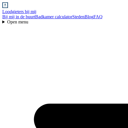
Loodgieters bij mij
Bij mij in de buurt
Badkamer calculator
Steden
Blog
FAQ
Open menu