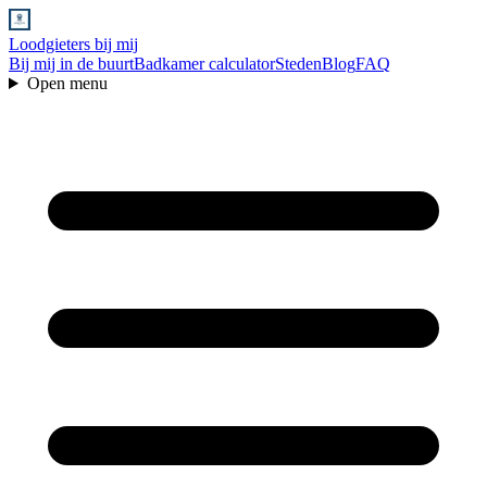
Loodgieters bij mij
Bij mij in de buurt
Badkamer calculator
Steden
Blog
FAQ
Open menu