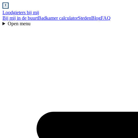
Loodgieters bij mij
Bij mij in de buurt
Badkamer calculator
Steden
Blog
FAQ
Open menu