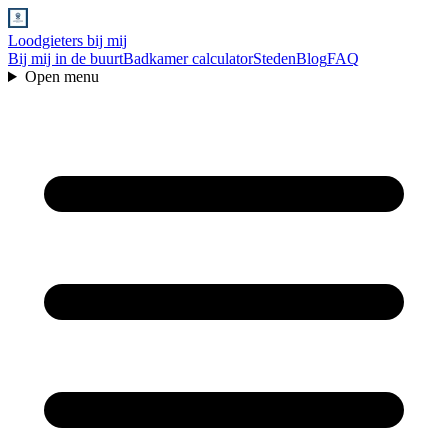
Loodgieters bij mij
Bij mij in de buurt
Badkamer calculator
Steden
Blog
FAQ
Open menu