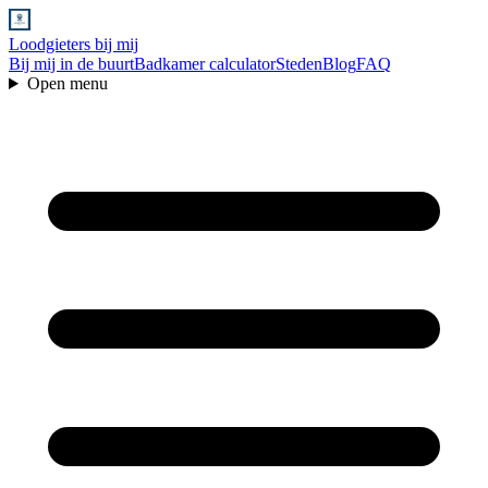
Loodgieters bij mij
Bij mij in de buurt
Badkamer calculator
Steden
Blog
FAQ
Open menu