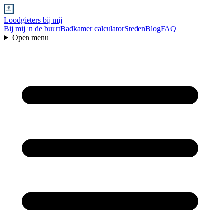
Loodgieters bij mij
Bij mij in de buurt
Badkamer calculator
Steden
Blog
FAQ
Open menu