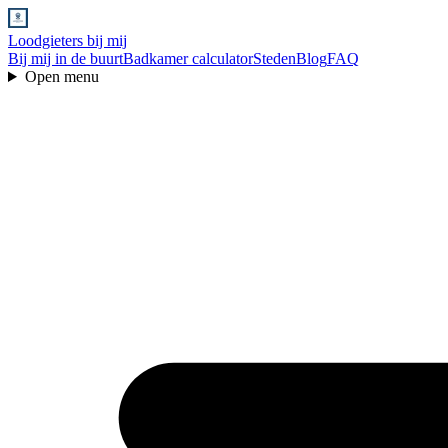
Loodgieters bij mij
Bij mij in de buurt
Badkamer calculator
Steden
Blog
FAQ
Open menu