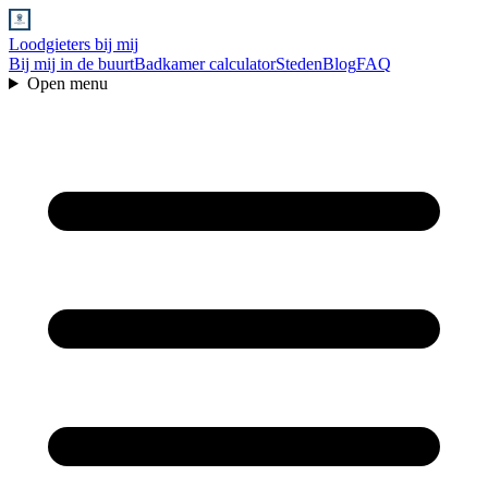
Loodgieters bij mij
Bij mij in de buurt
Badkamer calculator
Steden
Blog
FAQ
Open menu