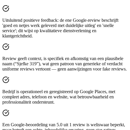
Uitsluitend positieve feedback: de ene Google-review beschrijft
'goed en netjes werk geleverd met duidelijke uitleg' en 'snelle
service'; dit wijst op kwalitatieve dienstverlening en
klantgerichtheid.
Review geeft context, is specifiek en afkomstig van een plausibele
naam (“Sjefke 319”), wat geen patroon van generieke of verdacht
uniforme reviews vertoont — geen aanwijzingen voor fake reviews.
Bedrijf is operationeel en geregistreerd op Google Places, met
compleet adres, telefoon en website, wat betrouwbaarheid en
professionaliteit ondersteunt.
Een Google-beoordeling van 5.0 uit 1 review is weliswaar beperkt,
maar betreft een echte, inhoudelijke ervaring, geen star-ratings