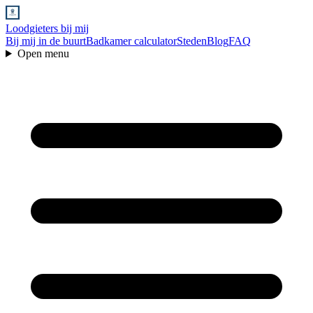
Loodgieters bij mij
Bij mij in de buurt
Badkamer calculator
Steden
Blog
FAQ
Open menu