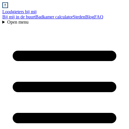
Loodgieters bij mij
Bij mij in de buurt
Badkamer calculator
Steden
Blog
FAQ
Open menu