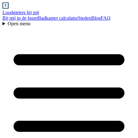
Loodgieters bij mij
Bij mij in de buurt
Badkamer calculator
Steden
Blog
FAQ
Open menu