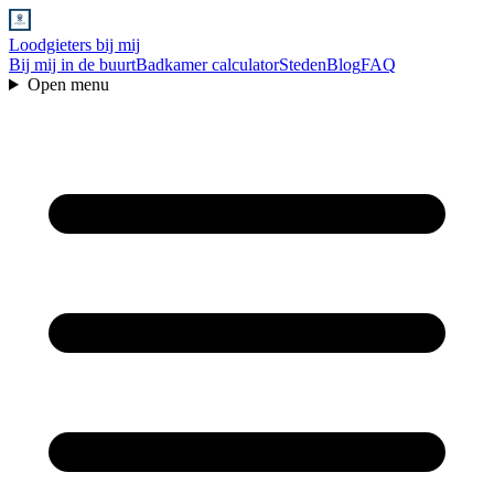
Loodgieters bij mij
Bij mij in de buurt
Badkamer calculator
Steden
Blog
FAQ
Open menu