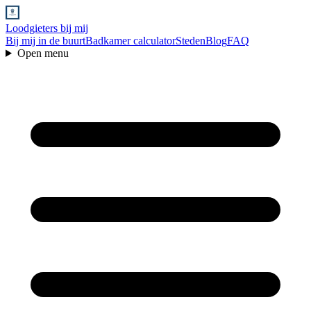
Loodgieters bij mij
Bij mij in de buurt
Badkamer calculator
Steden
Blog
FAQ
Open menu