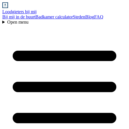
Loodgieters bij mij
Bij mij in de buurt
Badkamer calculator
Steden
Blog
FAQ
Open menu