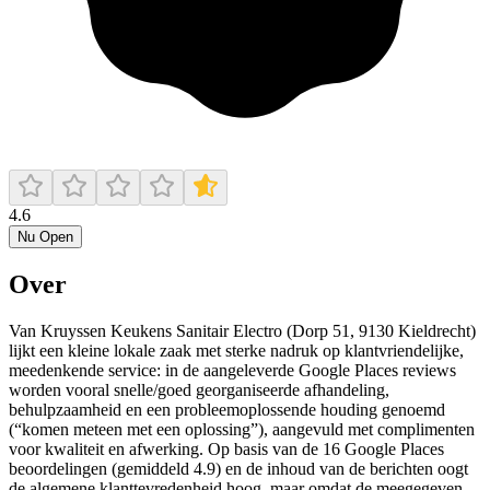
4.6
Nu Open
Over
Van Kruyssen Keukens Sanitair Electro (Dorp 51, 9130 Kieldrecht)
lijkt een kleine lokale zaak met sterke nadruk op klantvriendelijke,
meedenkende service: in de aangeleverde Google Places reviews
worden vooral snelle/goed georganiseerde afhandeling,
behulpzaamheid en een probleemoplossende houding genoemd
(“komen meteen met een oplossing”), aangevuld met complimenten
voor kwaliteit en afwerking. Op basis van de 16 Google Places
beoordelingen (gemiddeld 4.9) en de inhoud van de berichten oogt
de algemene klanttevredenheid hoog, maar omdat de meegegeven