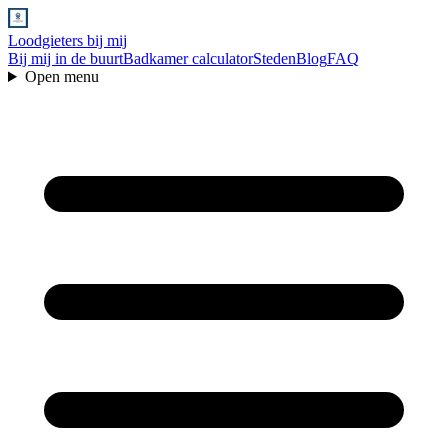
Loodgieters bij mij
Bij mij in de buurt
Badkamer calculator
Steden
Blog
FAQ
Open menu