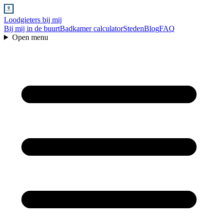
Loodgieters bij mij
Bij mij in de buurt
Badkamer calculator
Steden
Blog
FAQ
Open menu