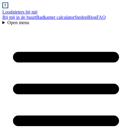
Loodgieters bij mij
Bij mij in de buurt
Badkamer calculator
Steden
Blog
FAQ
Open menu