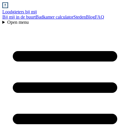
Loodgieters bij mij
Bij mij in de buurt
Badkamer calculator
Steden
Blog
FAQ
Open menu