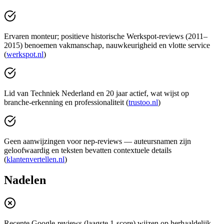
Ervaren monteur; positieve historische Werkspot‑reviews (2011–
2015) benoemen vakmanschap, nauwkeurigheid en vlotte service
(
werkspot.nl
)
Lid van Techniek Nederland en 20 jaar actief, wat wijst op
branche‑erkenning en professionaliteit (
trustoo.nl
)
Geen aanwijzingen voor nep‑reviews — auteursnamen zijn
geloofwaardig en teksten bevatten contextuele details
(
klantenvertellen.nl
)
Nadelen
Recente Google‑reviews (laagste 1‑score) wijzen op herhaaldelijk