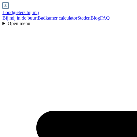
Loodgieters bij mij
Bij mij in de buurt
Badkamer calculator
Steden
Blog
FAQ
Open menu