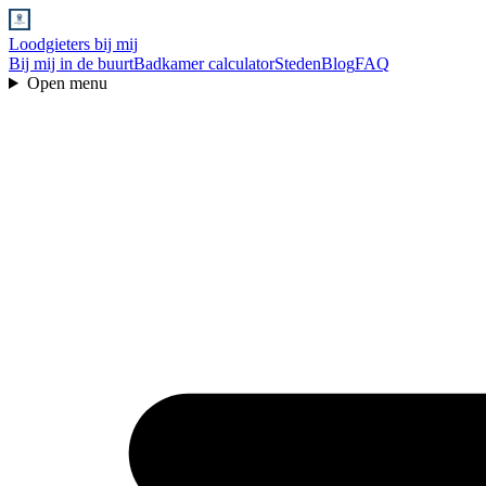
Loodgieters bij mij
Bij mij in de buurt
Badkamer calculator
Steden
Blog
FAQ
Open menu