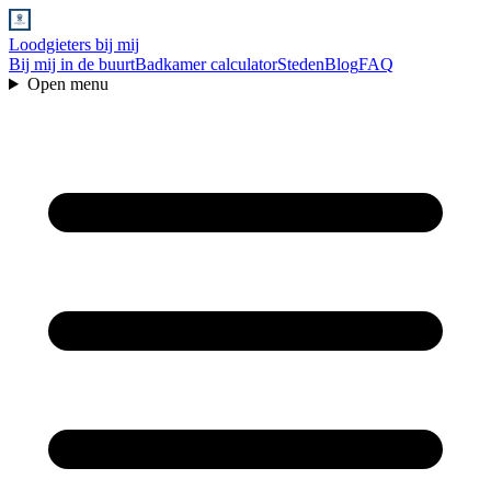
Loodgieters bij mij
Bij mij in de buurt
Badkamer calculator
Steden
Blog
FAQ
Open menu