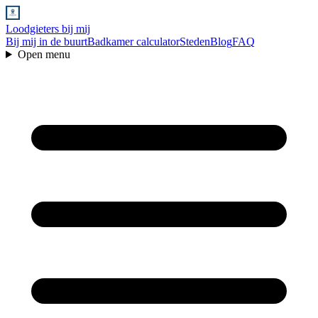
Loodgieters bij mij
Bij mij in de buurt
Badkamer calculator
Steden
Blog
FAQ
Open menu