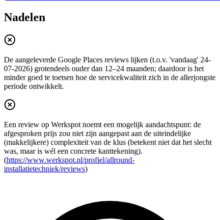
Nadelen
De aangeleverde Google Places reviews lijken (t.o.v. 'vandaag' 24-
07-2026) grotendeels ouder dan 12–24 maanden; daardoor is het
minder goed te toetsen hoe de servicekwaliteit zich in de allerjongste
periode ontwikkelt.
Een review op Werkspot noemt een mogelijk aandachtspunt: de
afgesproken prijs zou niet zijn aangepast aan de uiteindelijke
(makkelijkere) complexiteit van de klus (betekent niet dat het slecht
was, maar is wél een concrete kanttekening).
(
https://www.werkspot.nl/profiel/allround-
installatietechniek/reviews
)