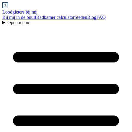
Loodgieters bij mij
Bij mij in de buurt
Badkamer calculator
Steden
Blog
FAQ
Open menu