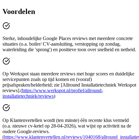
Voordelen
Sterke, inhoudelijke Google Places reviews met meerdere concrete
situaties (o.a. boiler/ CV-aansluiting, verstopping op zondag,
waterleiding die 'sprong') en positieve toon over snelheid en netheid.
Op Werkspot staan meerdere reviews met hoge scores en duidelijke
servicepunten zoals op tijd komen en (vooraf)
prijsafspraken/helderheid; zie [Allround Installatietechniek Werkspot
reviews].(
https://www.werkspot.nl/profiel/allround-
installatietechniek/reviews
)
Op Klantenvertellen wordt (ten minste) één recente klus vermeld
(o.a. nieuwe cv-ketel op 28-04-2026), wat wijst op activiteit na de
oudere Google-reviews.
(
https://www.klantenvertellen.nl/reviews/1040168/allround_installatie