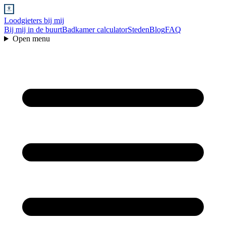
Loodgieters bij mij
Bij mij in de buurt
Badkamer calculator
Steden
Blog
FAQ
Open menu