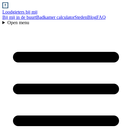
Loodgieters bij mij
Bij mij in de buurt
Badkamer calculator
Steden
Blog
FAQ
Open menu