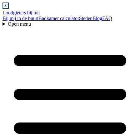
Loodgieters bij mij
Bij mij in de buurt
Badkamer calculator
Steden
Blog
FAQ
Open menu