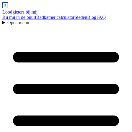
Loodgieters bij mij
Bij mij in de buurt
Badkamer calculator
Steden
Blog
FAQ
Open menu