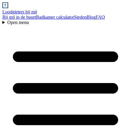
Loodgieters bij mij
Bij mij in de buurt
Badkamer calculator
Steden
Blog
FAQ
Open menu